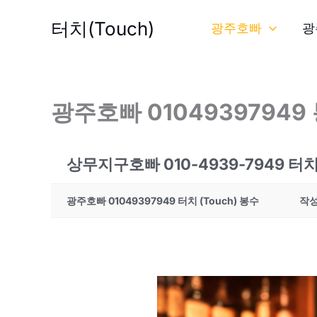
콘
터치(Touch)
광주호빠
광
텐
츠
로
건
광주호빠 01049397949
너
뛰
기
상무지구호빠 010-4939-7949 
광주호빠 01049397949 터치 (Touch) 봉수
작