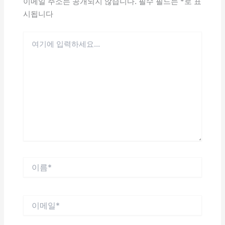
이메일 주소는 공개되지 않습니다.
필수 필드는
*
로 표
시됩니다
여
기
에
입
력
하
세
요...
이
름
*
이
메
일