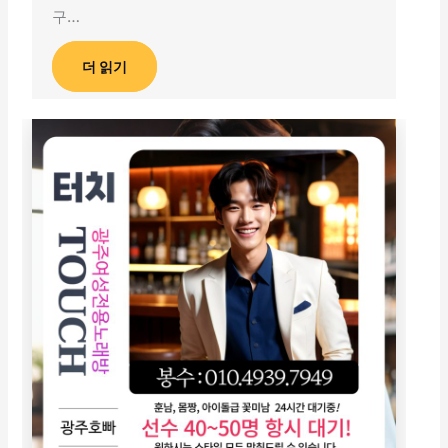
구…
더 읽기