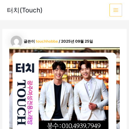
콘
터치(Touch)
텐
MAI
츠
로
MEN
건
너
글쓴이
touchhobba
/
2025년 09월 25일
뛰
기