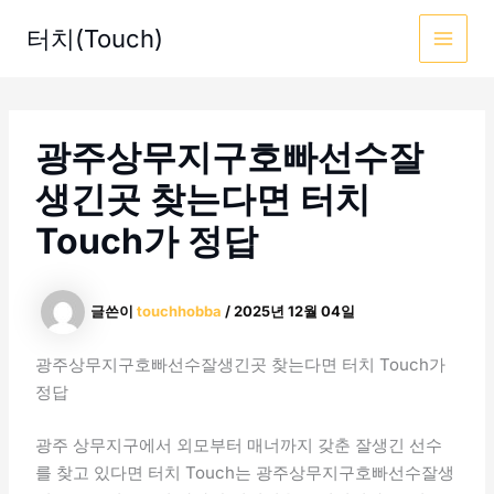
콘
터치(Touch)
텐
MAI
츠
로
MEN
건
광주상무지구호빠선수잘
너
뛰
생긴곳 찾는다면 터치
기
Touch가 정답
글쓴이
touchhobba
/
2025년 12월 04일
광주상무지구호빠선수잘생긴곳 찾는다면 터치 Touch가
정답
광주 상무지구에서 외모부터 매너까지 갖춘 잘생긴 선수
를 찾고 있다면 터치 Touch는 광주상무지구호빠선수잘생