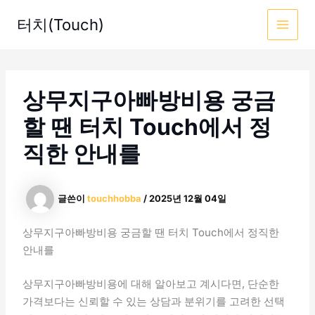
콘
터치(Touch)
텐
MAI
츠
로
MEN
건
상무지구아빠방비용 궁금
너
뛰
할 땐 터치 Touch에서 정
기
직한 안내를
글쓴이
touchhobba
/
2025년 12월 04일
상무지구아빠방비용 궁금할 땐 터치 Touch에서 정직한
안내를
상무지구아빠방비용에 대해 알아보고 계시다면, 단순한
가격보다는 신뢰할 수 있는 상담과 분위기를 고려한 선택